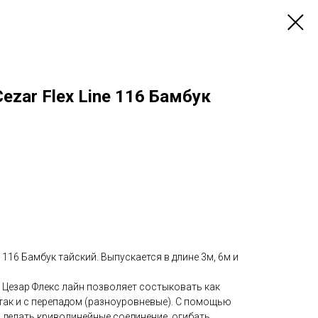
ezar Flex Line 116 Бамбук
e 116 Бамбук тайский. Выпускается в длине 3м, 6м и
 Цезар Флекс лайн позволяет состыковать как
так и с перепадом (разноуровневые). С помощью
о делать криволинейные соединение, огибать