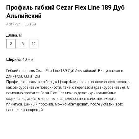
Профиль гибкий Cezar Flex Line 189 Дуб
Альпийский
Артикул:
FL3-189
Длина, м
3
6
12
Ширина:
40 мм
Гибкий профиль Cezar Flex Line 189 Дуб Альпийский. Выпускается в
длине 3м, 6м и 12м
Профиль от польского бренда Цезар Флекс лайн позволяет состыковать
как одноуровневые поверхности, так и с перепадом (разноуровневые). С
помощью профиля Cezar Flex Line можно делать криволинейные
соединение, огибать колонны и использовать в качестве гибкого
плинтуса. Данный профиль можно монтировать после укладки всех
напольных покрытий.