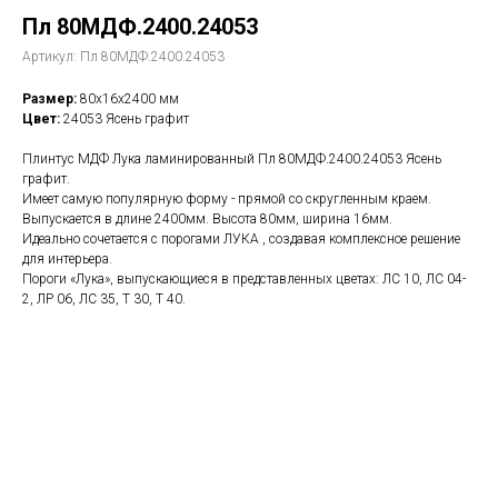
Пл 80МДФ.2400.24053
Артикул:
Пл 80МДФ.2400.24053
Размер:
80х16х2400 мм
Цвет:
24053 Ясень графит
Плинтус МДФ Лука ламинированный Пл 80МДФ.2400.24053 Ясень
графит.
Имеет самую популярную форму - прямой со скругленным краем.
Выпускается в длине 2400мм. Высота 80мм, ширина 16мм.
Идеально сочетается с порогами ЛУКА , создавая комплексное решение
для интерьера.
Пороги «Лука», выпускающиеся в представленных цветах: ЛС 10, ЛС 04-
2, ЛР 06, ЛС 35, Т 30, Т 40.