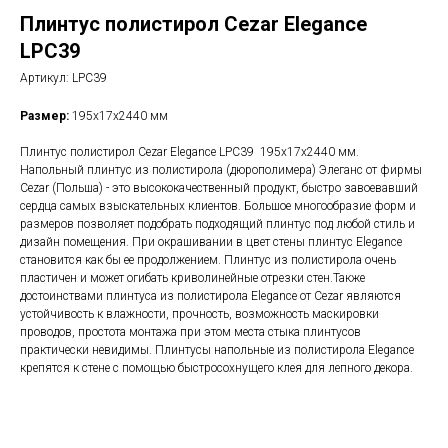
Плинтус полистирол Cezar Elegance
LPC39
Артикул:
LPC39
Размер:
195х17х2440 мм
Плинтус полистирол Cezar Elegance LPC39 195х17х2440 мм.
Напольный плинтус из полистирола (дюрополимера) Элеганс от фирмы
Cezar (Польша) - это высококачественный продукт, быстро завоевавший
сердца самых взыскательных клиентов. Большое многообразие форм и
размеров позволяет подобрать подходящий плинтус под любой стиль и
дизайн помещения. При окрашивании в цвет стены плинтус Elegance
становится как бы ее продолжением. Плинтус из полистирола очень
пластичен и может огибать криволинейные отрезки стен.Также
достоинствами плинтуса из полистирола Elegance от Cezar являются
устойчивость к влажности, прочность, возможность маскировки
проводов, простота монтажа при этом места стыка плинтусов
практически невидимы. Плинтусы напольные из полистирола Elegance
крепятся к стене с помощью быстросохнущего клея для лепного декора.