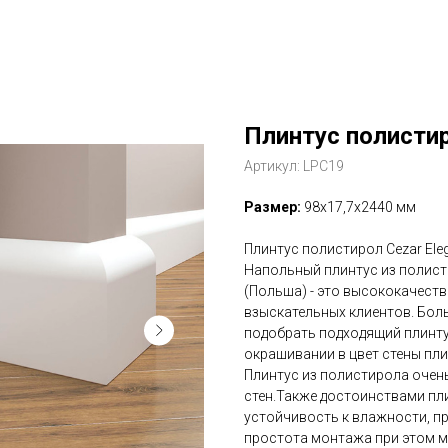
Плинтус полистир
Артикул:
LPC19
Размер:
98х17,7х2440 мм
Плинтус полистирол Cezar Ele
Напольный плинтус из полист
(Польша) - это высококачест
взыскательных клиентов. Бол
подобрать подходящий плинту
окрашивании в цвет стены пли
Плинтус из полистирола очен
стен.Также достоинствами пли
устойчивость к влажности, п
простота монтажа при этом м