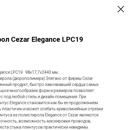
ол Cezar Elegance LPC19
gance LPC19 98х17,7х2440 мм.
ирола (дюрополимера) Элеганс от фирмы Cezar
венный продукт, быстро завоевавший сердца самых
ьшое многообразие форм и размеров позволяет
с под любой стиль и дизайн помещения. При
нтус Elegance становится как бы ее продолжением.
ь пластичен и может огибать криволинейные отрезки
нтуса из полистирола Elegance от Cezar являются
рочность, возможность маскировки проводов,
еста стыка плинтусов практически невидимы.