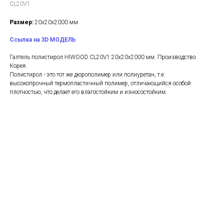
CL20V1
Размер:
20х20х2000 мм
Ссылка на 3D МОДЕЛЬ
Галтель полистирол HIWOOD CL20V1 20х20х2000 мм. Производство
Корея.
Полистирол - это тот же дюрополимер или полиуретан, т.е.
высокопрочный термопластичный полимер, отличающийся особой
плотностью, что делает его влагостойким и износостойким.