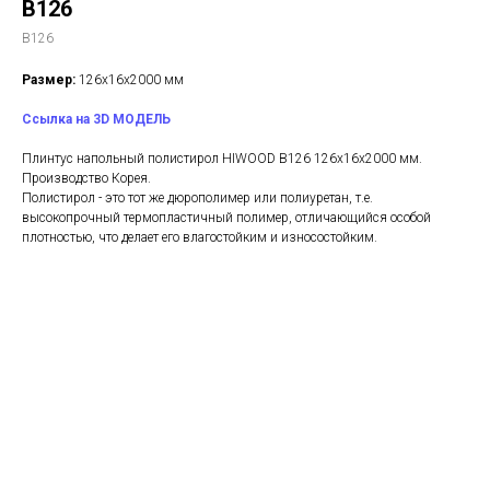
B126
B126
Размер:
126х16х2000 мм
Ссылка на 3D МОДЕЛЬ
Плинтус напольный полистирол HIWOOD B126 126х16х2000 мм.
Производство Корея.
Полистирол - это тот же дюрополимер или полиуретан, т.е.
высокопрочный термопластичный полимер, отличающийся особой
плотностью, что делает его влагостойким и износостойким.