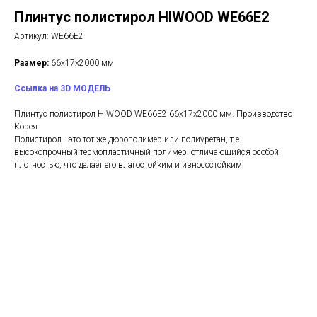
Плинтус полистирол HIWOOD WE66E2
Артикул:
WE66E2
Размер:
66х17х2000 мм
Ссылка на 3D МОДЕЛЬ
Плинтус полистирол HIWOOD WE66E2 66х17х2000 мм. Производство
Корея.
Полистирол - это тот же дюрополимер или полиуретан, т.е.
высокопрочный термопластичный полимер, отличающийся особой
плотностью, что делает его влагостойким и износостойким.