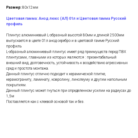
Размер:
80х12мм
Цветовая гамма: Анод люкс (АЛ) 01л и Цветовая гамма Русский
профиль
Плинтус алюминиевый L-образный высотой 80мм и длиной 2500мм
выпускается в цвете 01л анод серебро и в цветовой гамме Русский
профиль
L-образный алюминиевый плинтус имеет ряд преимуществ перед ПВХ
плинтусами, главными из которых являются : презентабельный
внешний вид, долговечность, устойчивость к воздействию агрессивных
сред и простота монтажа.
Данный плинтус отлично подходит к керамической плитке,
керамограниту, ламинату, ковролину, линолеуму и другим напольным
покрытиям.
Данный плинтус может гнуться при определенном усилии на радиусах до
1,5м
Поставляется как с клеевой основой так и без.