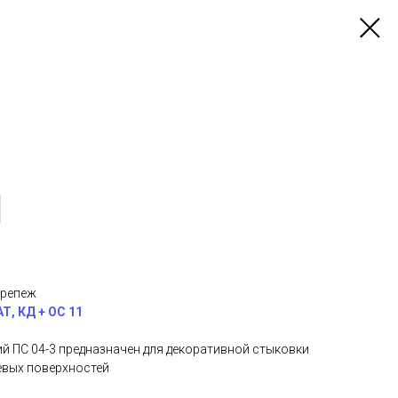
крепеж
АТ, КД + ОС 11
 ПС 04-3 предназначен для декоративной стыковки
евых поверхностей