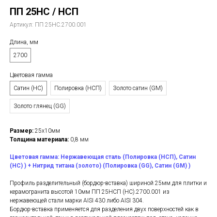
ПП 25НС / НСП
Артикул:
ПП 25НС.2700.001
Длина, мм
2700
Цветовая гамма
Сатин (НС)
Полировка (НСП)
Золото сатин (GM)
Золото глянец (GG)
Размер:
25х10мм
Толщина материала:
0,8 мм
Цветовая гамма: Нержавеющая сталь (Полировка (НСП), Сатин
(НС) ) + Нитрид титана (золото) (Полировка (GG), Сатин (GM) )
Профиль разделительный (бордюр-вставка) шириной 25мм для плитки и
керамогранита высотой 10мм ПП 25НСП (НС).2700.001 из
нержавеющей стали марки AISI 430 либо AISI 304.
Бордюр-вставка применяется для разделения двух поверхностей как в