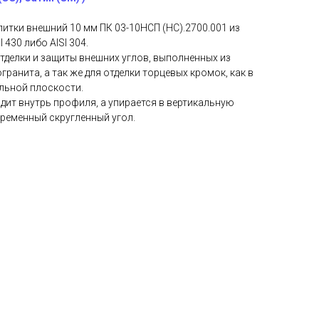
итки внешний 10 мм ПК 03-10НСП (НС).2700.001 из
430 либо AISI 304.
тделки и защиты внешних углов, выполненных из
ранита, а так же для отделки торцевых кромок, как в
альной плоскости.
одит внутрь профиля, а упирается в вертикальную
временный скругленный угол.