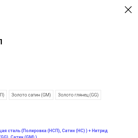
П
П)
Золото сатин (GM)
Золото глянец (GG)
я сталь (Полировка (НСП), Сатин (НС) ) + Нитрид
GG), Сатин (GM) )