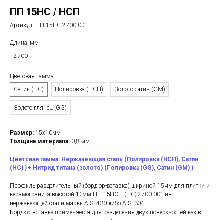
ПП 15НС / НСП
Артикул:
ПП 15НС.2700.001
Длина, мм
2700
Цветовая гамма
Сатин (НС)
Полировка (НСП)
Золото сатин (GM)
Золото глянец (GG)
Размер:
15х10мм
Толщина материала:
0,8 мм
Цветовая гамма: Нержавеющая сталь (Полировка (НСП), Сатин
(НС) ) + Нитрид титана (золото) (Полировка (GG), Сатин (GM) )
Профиль разделительный (бордюр-вставка) шириной 15мм для плитки и
керамогранита высотой 10мм ПП 15НСП (НС).2700.001 из
нержавеющей стали марки AISI 430 либо AISI 304.
Бордюр-вставка применяется для разделения двух поверхностей как в