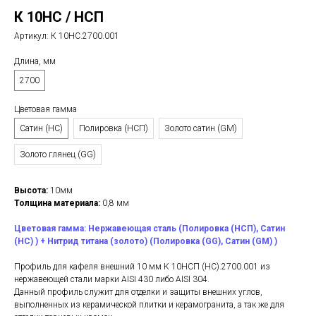
К 10НС / НСП
Артикул:
К 10НС.2700.001
Длина, мм
2700
Цветовая гамма
Сатин (НС)
Полировка (НСП)
Золото сатин (GM)
Золото глянец (GG)
Высота:
10мм
Толщина материала:
0,8 мм
Цветовая гамма: Нержавеющая сталь (Полировка (НСП), Сатин
(НС) ) + Нитрид титана (золото) (Полировка (GG), Сатин (GM) )
Профиль для кафеля внешний 10 мм К 10НСП (НС).2700.001 из
нержавеющей стали марки AISI 430 либо AISI 304.
Данный профиль служит для отделки и защиты внешних углов,
выполненных из керамической плитки и керамогранита, а так же для