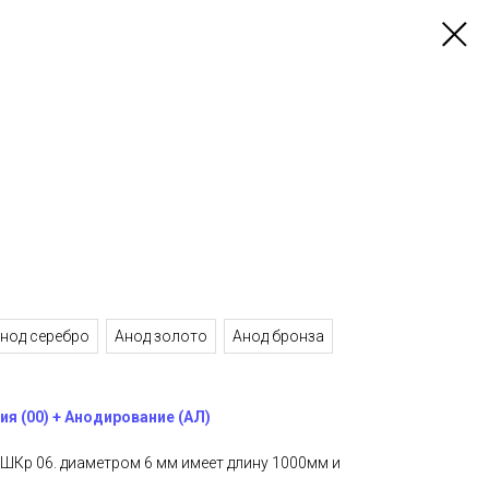
нод серебро
Анод золото
Анод бронза
я (00) + Анодирование (АЛ)
ШКр 06. диаметром 6 мм имеет длину 1000мм и