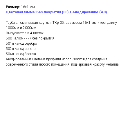
Размер:
16х1 мм
Цветовая гамма: Без покрытия (00) + Анодирование (АЛ)
Труба алюминиевая круглая ТКр 05. размером 16х1 мм имеет длину
1000мм и 2000мм
Выпускается в 4 цветах:
500 - алюминий без покрытия
501л - анод серебро
502л - анод золото
504л - анод бронза
Анодированные цветные профили используются для создания
современного стиля любого помещения, подчеркивая красоту металла.