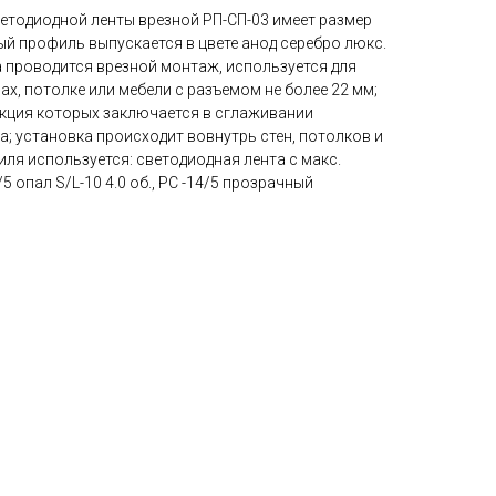
тодиодной ленты врезной РП-СП-03 имеет размер
ый профиль выпускается в цвете анод серебро люкс.
а проводится врезной монтаж, используется для
ах, потолке или мебели с разъемом не более 22 мм;
кция которых заключается в сглаживании
; установка происходит вовнутрь стен, потолков и
иля используется: светодиодная лента с макс.
5 опал S/L-10 4.0 об., РС -14/5 прозрачный